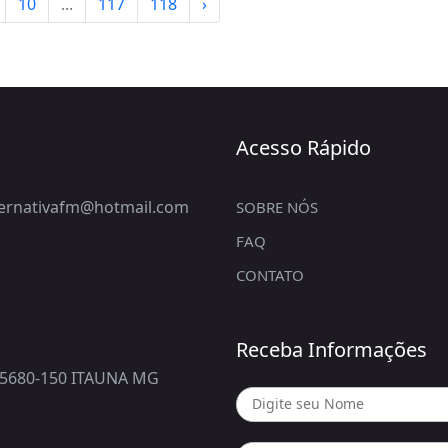
10
...
117
118
›
Acesso Rápido
lternativafm@hotmail.com
SOBRE NÓS
FAQ
CONTATO
Receba Informações
5680-150 ITAUNA MG