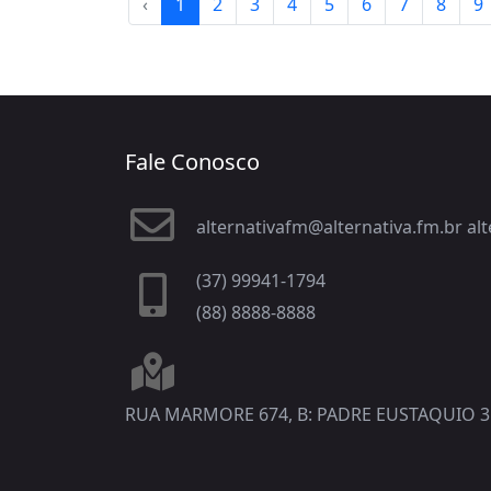
‹
1
2
3
4
5
6
7
8
9
Fale Conosco
alternativafm@alternativa.fm.br a
(37) 99941-1794
(88) 8888-8888
RUA MARMORE 674, B: PADRE EUSTAQUIO 3