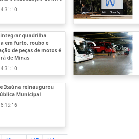
14:31:10
 integrar quadrilha
da em furto, roubo e
ação de peças de motos é
ará de Minas
14:31:10
de Itaúna reinaugurou
Pública Municipal
16:15:16