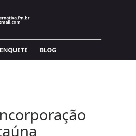
ernativa.fm.br
tmail.com
ENQUETE
BLOG
incorporação
Itaúna