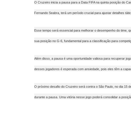
O Cruzeiro inicia a pausa para a Data FIFA na quinta posição do Ca
Fernando Seabra, terá um período crucial para ajustar detalhes táti
Esse tempo será essencial para melhorar o desempenho do time, que
sua posição no G-6, fundamental para a classificação para competiç
Além disso, a pausa é uma oportunidade valiosa para recuperar jogad
desses jogadores é esperada com ansiedade, pois eles têm a capac
O próximo desafio do Cruzeiro será contra o São Paulo, no dia 15 d
durante a pausa. Uma vitória nesse jogo poderá consolidar a posiç