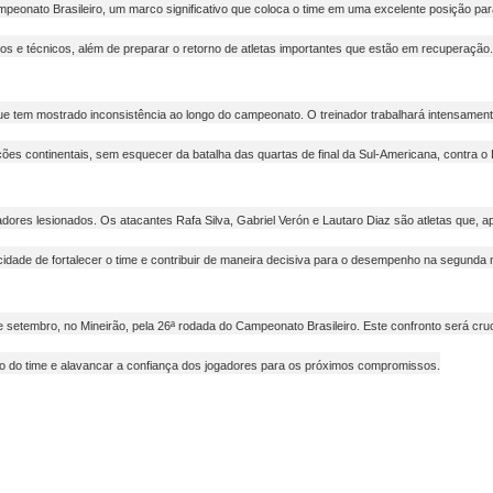
mpeonato Brasileiro, um marco significativo que coloca o time em uma excelente posição para
cos e técnicos, além de preparar o retorno de atletas importantes que estão em recuperação.
 tem mostrado inconsistência ao longo do campeonato. O treinador trabalhará intensamente 
ões continentais, sem esquecer da batalha das quartas de final da Sul-Americana, contra o L
ores lesionados. Os atacantes Rafa Silva, Gabriel Verón e Lautaro Diaz são atletas que, apó
idade de fortalecer o time e contribuir de maneira decisiva para o desempenho na segunda
e setembro, no Mineirão, pela 26ª rodada do Campeonato Brasileiro. Este confronto será cru
ão do time e alavancar a confiança dos jogadores para os próximos compromissos.