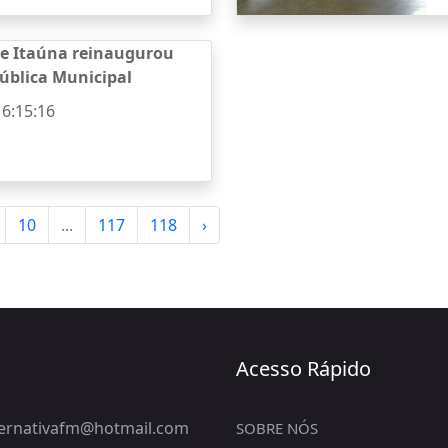
de Itaúna reinaugurou
Pública Municipal
16:15:16
10
...
117
118
›
Acesso Rápido
lternativafm@hotmail.com
SOBRE NÓS