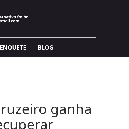
ernativa.fm.br
tmail.com
ENQUETE
BLOG
Cruzeiro ganha
recuperar