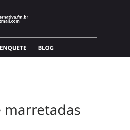
ernativa.fm.br
tmail.com
ENQUETE
BLOG
e marretadas