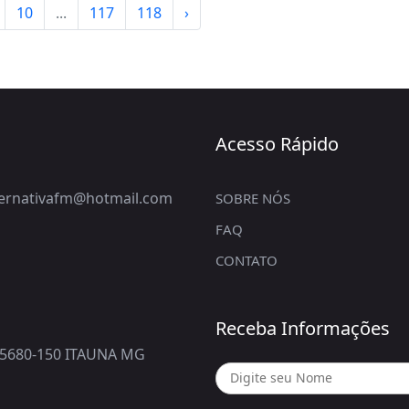
10
...
117
118
›
Acesso Rápido
lternativafm@hotmail.com
SOBRE NÓS
FAQ
CONTATO
Receba Informações
5680-150 ITAUNA MG