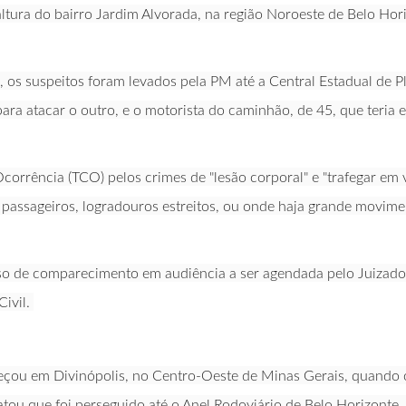
ltura do bairro Jardim Alvorada, na região Noroeste de Belo Ho
, os suspeitos foram levados pela PM até a Central Estadual de Pl
para atacar o outro, e o motorista do caminhão, de 45, que teria
corrência (TCO) pelos crimes de "lesão corporal" e "trafegar em
e passageiros, logradouros estreitos, ou onde haja grande movi
 de comparecimento em audiência a ser agendada pelo Juizado E
Civil.
meçou em Divinópolis, no Centro-Oeste de Minas Gerais, quando 
ou que foi perseguido até o Anel Rodoviário de Belo Horizonte,