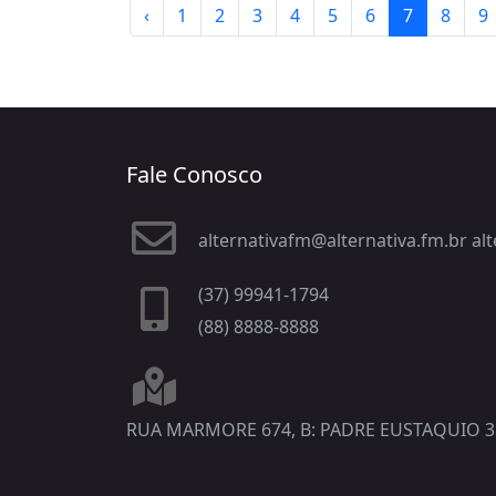
‹
1
2
3
4
5
6
7
8
9
Fale Conosco
alternativafm@alternativa.fm.br a
(37) 99941-1794
(88) 8888-8888
RUA MARMORE 674, B: PADRE EUSTAQUIO 3