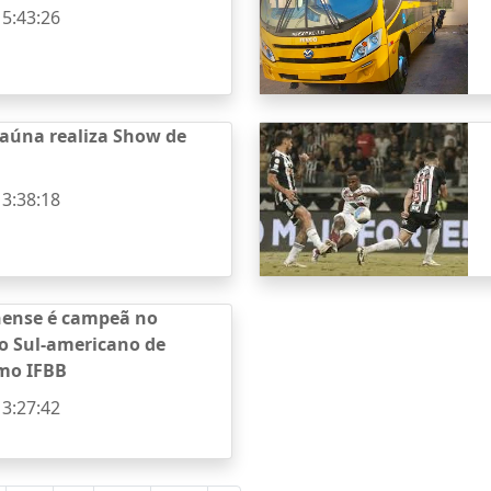
15:43:26
taúna realiza Show de
13:38:18
nense é campeã no
 Sul-americano de
smo IFBB
13:27:42