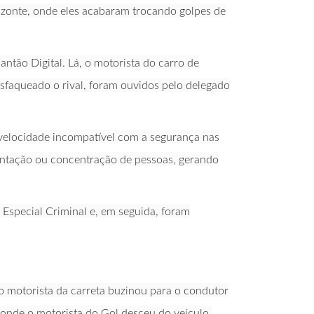
rizonte, onde eles acabaram trocando golpes de
antão Digital. Lá, o motorista do carro de
 esfaqueado o rival, foram ouvidos pelo delegado
 velocidade incompatível com a segurança nas
mentação ou concentração de pessoas, gerando
special Criminal e, em seguida, foram
o motorista da carreta buzinou para o condutor
 onde o motorista do Gol desceu do veículo,