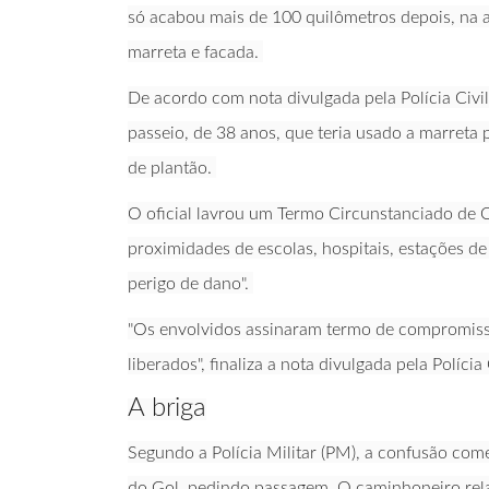
só acabou mais de 100 quilômetros depois, na a
marreta e facada.
De acordo com nota divulgada pela Polícia Civil
passeio, de 38 anos, que teria usado a marreta 
de plantão.
O oficial lavrou um Termo Circunstanciado de O
proximidades de escolas, hospitais, estações d
perigo de dano".
"Os envolvidos assinaram termo de compromisso
liberados", finaliza a nota divulgada pela Polícia 
A briga
Segundo a Polícia Militar (PM), a confusão co
do Gol, pedindo passagem. O caminhoneiro relat