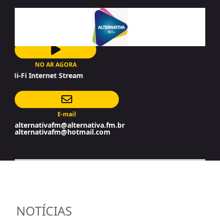
NO AR AGORA
i-Fi Internet Stream
E-mail
alternativafm@alternativa.fm.br
alternativafm@hotmail.com
NOTÍCIAS