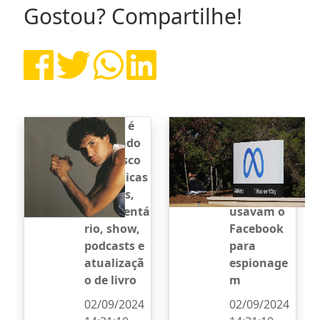
Gostou? Compartilhe!
Cazuza é
Meta
reavivado
desativa
com disco
contas de
de músicas
empresas
inéditas,
que
documentá
usavam o
rio, show,
Facebook
podcasts e
para
atualizaçã
espionage
o de livro
m
02/09/2024
02/09/2024