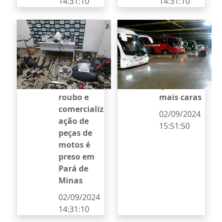
14:31:10
14:31:10
Suspeito de
Passagens
integrar
do
quadrilha
transporte
especializa
rodoviário
da em
intermunic
furto,
ipal ficam
roubo e
mais caras
comercializ
02/09/2024
ação de
15:51:50
peças de
motos é
preso em
Pará de
Minas
02/09/2024
14:31:10