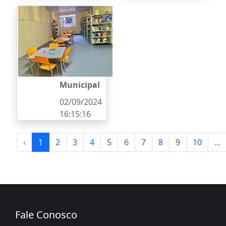
Prefeitura
de Itaúna
reinauguro
u
Biblioteca
Pública
Municipal
02/09/2024
16:15:16
‹
1
2
3
4
5
6
7
8
9
10
...
Fale Conosco