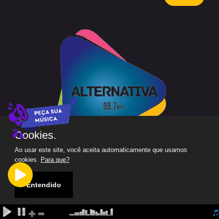
Cookies.
Ao usar este site, você aceita automaticamente que usamos
Copyright 2026. Todos os direitos reservados.
cookies.
Para que?
Politica de Privacidade
Entendido