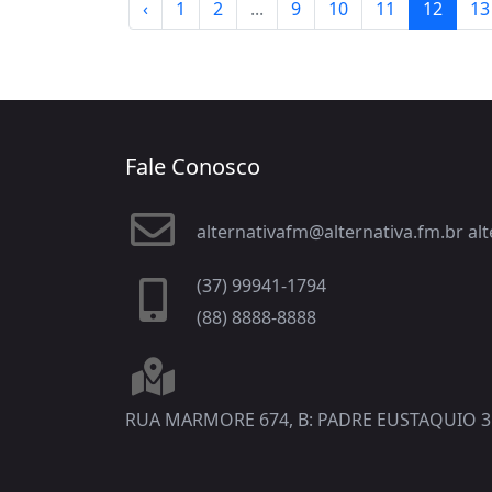
‹
1
2
...
9
10
11
12
13
Fale Conosco
alternativafm@alternativa.fm.br a
(37) 99941-1794
(88) 8888-8888
RUA MARMORE 674, B: PADRE EUSTAQUIO 3