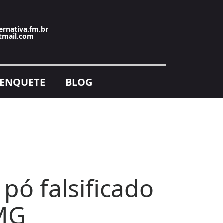
ernativa.fm.br
tmail.com
ENQUETE
BLOG
pó falsificado
 MG