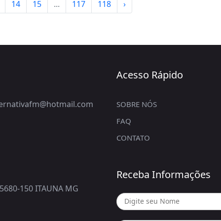
14
15
...
117
118
›
Acesso Rápido
lternativafm@hotmail.com
SOBRE NÓS
FAQ
CONTATO
Receba Informações
5680-150 ITAUNA MG