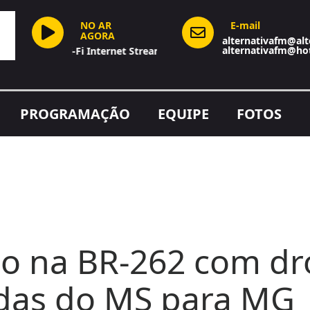
NO AR
E-mail
AGORA
alternativafm@alt
alternativafm@ho
Hi-Fi Internet Stream
PROGRAMAÇÃO
EQUIPE
FOTOS
o na BR-262 com dr
das do MS para MG