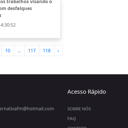
aos trabalhos visando o
com desfalques
s
14:30:52
10
...
117
118
›
Acesso Rápido
lternativafm@hotmail.com
SOBRE NÓS
FAQ
CONTATO