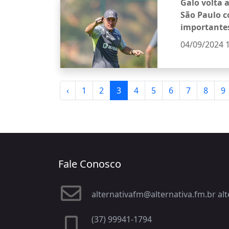
Galo volta 
São Paulo 
importante
04/09/2024 
‹
1
2
3
4
5
6
7
8
9
Fale Conosco
alternativafm@alternativa.fm.br a
(37) 99941-1794