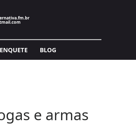
ernativa.fm.br
tmail.com
ENQUETE
BLOG
ogas e armas