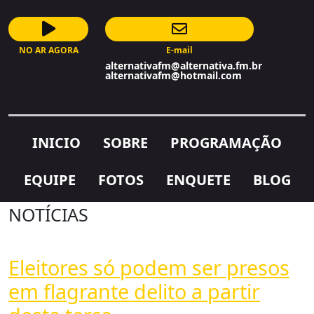
NO AR AGORA
E-mail
AutoDJ
alternativafm@alternativa.fm.br
alternativafm@hotmail.com
INICIO
SOBRE
PROGRAMAÇÃO
EQUIPE
FOTOS
ENQUETE
BLOG
NOTÍCIAS
Eleitores só podem ser presos
em flagrante delito a partir