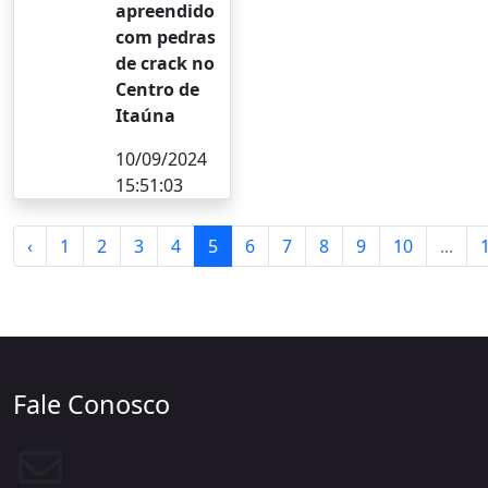
apreendido
com pedras
de crack no
Centro de
Itaúna
10/09/2024
15:51:03
‹
1
2
3
4
5
6
7
8
9
10
...
Fale Conosco