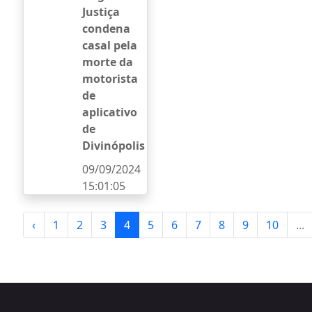
Justiça
condena
casal pela
morte da
motorista
de
aplicativo
de
Divinópolis
09/09/2024
15:01:05
‹
1
2
3
4
5
6
7
8
9
10
...