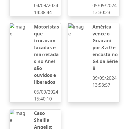
04/09/2024
05/09/2024
14:38:44
13:30:23
Motoristas
América
que
vence o
trocaram
Guarani
facadas e
por 3 a 0 e
marretada
encosta no
s no Anel
G4 da Série
são
B
ouvidos e
09/09/2024
liberados
13:58:57
05/09/2024
15:40:10
Caso
Sheilla
Angelis: