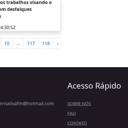
aos trabalhos visando o
om desfalques
s
4:30:52
10
...
117
118
›
Acesso Rápido
lternativafm@hotmail.com
SOBRE NÓS
FAQ
CONTATO