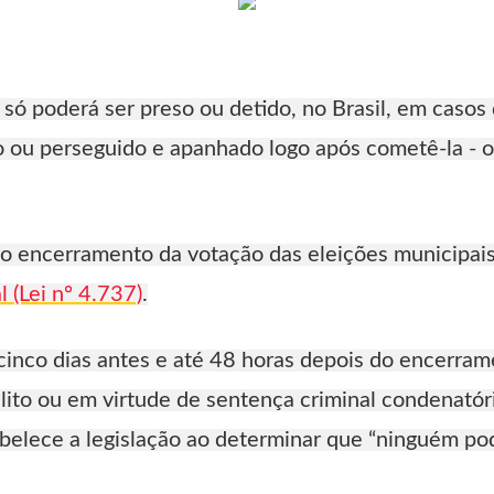
or só poderá ser preso ou detido, no Brasil, em casos 
ou perseguido e apanhado logo após cometê-la - o
 o encerramento da votação das eleições municipai
l (Lei nº 4.737)
.
nco dias antes e até 48 horas depois do encerrame
elito ou em virtude de sentença criminal condenatóri
abelece a legislação ao determinar que “ninguém po