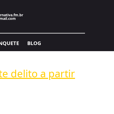
rnativa.fm.br
mail.com
NQUETE
BLOG
 delito a partir