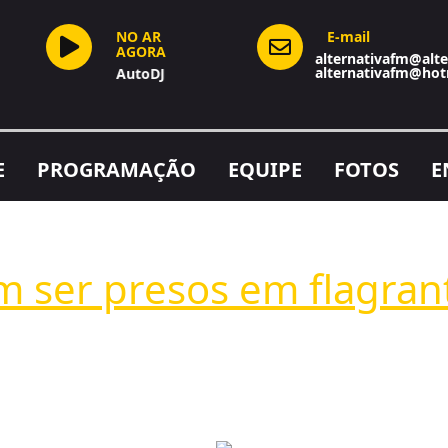
NO AR
E-mail
AGORA
alternativafm@alte
alternativafm@hot
AutoDJ
E
PROGRAMAÇÃO
EQUIPE
FOTOS
E
m ser presos em flagrante