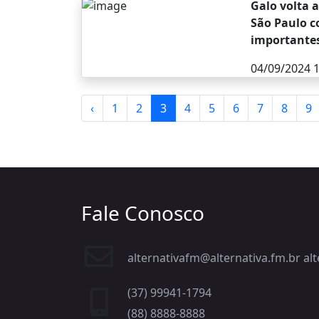
Galo volta 
São Paulo c
importante
04/09/2024 1
‹
1
2
3
4
5
6
7
8
9
Fale Conosco
alternativafm@alternativa.fm.br a
(37) 99941-1794
(88) 8888-8888