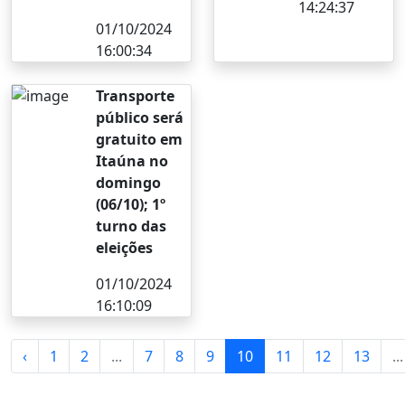
14:24:37
01/10/2024
16:00:34
Transporte
público será
gratuito em
Itaúna no
domingo
(06/10); 1º
turno das
eleições
01/10/2024
16:10:09
‹
1
2
...
7
8
9
10
11
12
13
...