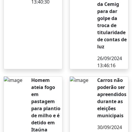
13:40:30
da Cemig
para dar
golpe da
troca de
titularidade
de contas de
luz
26/09/2024
13:46:16
Homem
Carros não
ateia fogo
poderão ser
em
apreendidos
pastagem
durante as
para plantio
eleições
de milho e é
municipais
detido em
30/09/2024
Itaúna