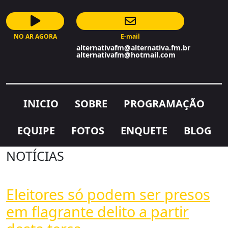
NO AR AGORA
E-mail
AutoDJ
alternativafm@alternativa.fm.br
alternativafm@hotmail.com
INICIO
SOBRE
PROGRAMAÇÃO
EQUIPE
FOTOS
ENQUETE
BLOG
NOTÍCIAS
Eleitores só podem ser presos
em flagrante delito a partir