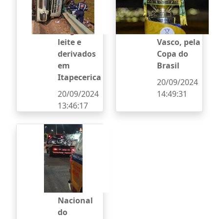
tentam
mando de
saquear
campo de
carga de
Atlético e
leite e
Vasco, pela
derivados
Copa do
em
Brasil
Itapecerica
20/09/2024
20/09/2024
14:49:31
13:46:17
Polícia
Militar
intensifica
Operações
na
“Semana
Nacional
do