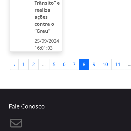
Trânsito” e
realiza
ações
contra o
“Grau”
25/09/2024
16:01:03
‹
1
2
...
5
6
7
8
9
10
11
..
Fale Conosco