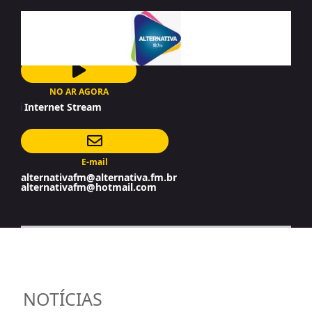
NO AR AGORA
Internet Stream
E-mail
alternativafm@alternativa.fm.br
alternativafm@hotmail.com
NOTÍCIAS