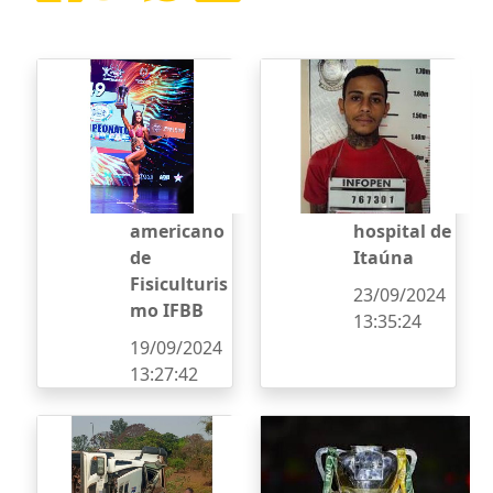
Atleta
Detento
itaunense
consegue
é campeã
fugir antes
no
de receber
Campeonat
atendimen
o Sul-
to em
americano
hospital de
de
Itaúna
Fisiculturis
23/09/2024
mo IFBB
13:35:24
19/09/2024
13:27:42
Caminhão
Veja como
tomba e
foi o
moradores
sorteio do