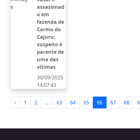
assassinad
o em
fazenda de
Carmo do
Cajuru;
suspeito é
parente de
uma das
vítimas
30/09/2025
14:07:43
‹
1
2
...
63
64
65
66
67
68
6