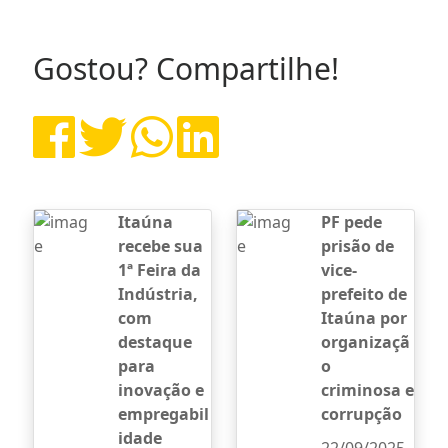
Gostou? Compartilhe!
Itaúna
PF pede
recebe sua
prisão de
1ª Feira da
vice-
Indústria,
prefeito de
com
Itaúna por
destaque
organizaçã
para
o
inovação e
criminosa e
empregabil
corrupção
idade