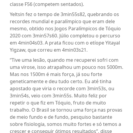
classe F56 (competem sentados).
Yeltsin fez o tempo de 3min55s82, quebrando os
recordes mundial e paralímpico que eram dele
mesmo, obtido nos Jogos Paralímpicos de Tóquio
2020 com 3min57s60. Júlio completou o percurso
em 4min04s03. A prata ficou com o etíope Yitayal
Yigzaw, que correu em 4min03s21.
“Tive uma lesão, quando me recuperei sofri com
uma virose, isso atrapalhou um pouco nos 5000m.
Mas nos 1500m é mais força, já sou forte
geneticamente e deu tudo certo. Eu até tinha
apostado que viria o recorde com 3min53s, ou
3min54s, veio com 3min55s. Muito feliz por
repetir o que fiz em Tóquio, fruto de muito
trabalho. O Brasil se tornou uma força nas provas
de meio fundo e de fundo, pesquiso bastante
sobre fisiologia, somos muito fortes e só temos a
crescer e conseguir ótimos resultados”, disse