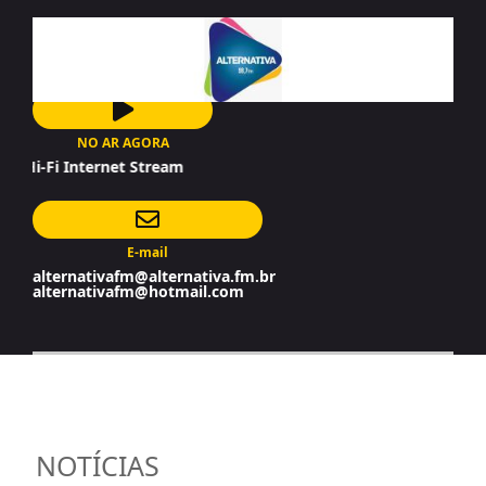
NO AR AGORA
-Fi Internet Stream
E-mail
alternativafm@alternativa.fm.br
alternativafm@hotmail.com
NOTÍCIAS