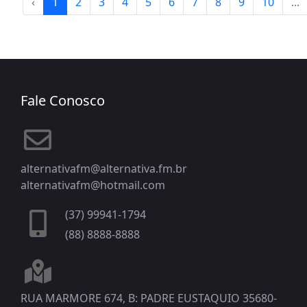
‹
1
2
3
4
5
6
7
8
9
10
...
Fale Conosco
alternativafm@alternativa.fm.br
alternativafm@hotmail.com
(37) 99941-1794
(88) 8888-8888
RUA MARMORE 674, B: PADRE EUSTAQUIO 35680-