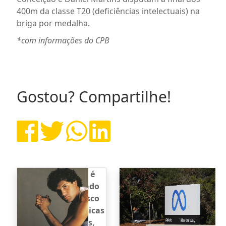
400m da classe T20 (deficiências intelectuais) na
briga por medalha.
*com informações do CPB
Gostou? Compartilhe!
Cazuza é
Meta
reavivado
desativa
com disco
contas de
de músicas
empresas
inéditas,
que