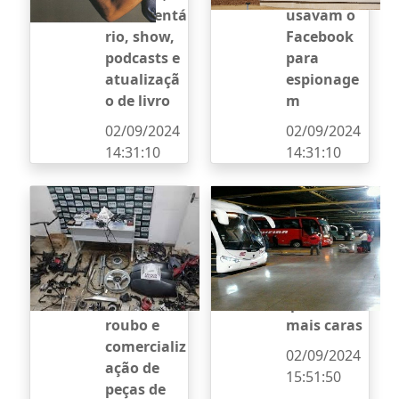
documentá
usavam o
rio, show,
Facebook
podcasts e
para
atualizaçã
espionage
o de livro
m
02/09/2024
02/09/2024
14:31:10
14:31:10
Suspeito de
Passagens
integrar
do
quadrilha
transporte
especializa
rodoviário
da em
intermunic
furto,
ipal ficam
roubo e
mais caras
comercializ
02/09/2024
ação de
15:51:50
peças de